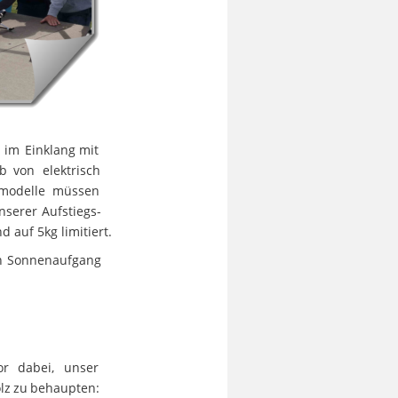
im
Einklang
mit 
eb
von
elektrisch 
modelle
müssen 
nserer
Aufstiegs-
 auf 5kg limitiert.
n
Sonnenaufgang 
or
dabei,
unser 
lz
zu
behaupten: 