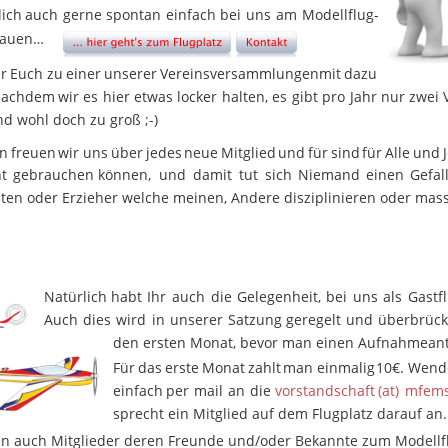
lich
auch
gerne
spontan
einfach
bei
uns
am
Modellflug-
chauen…
hr
Euch
zu
einer
unserer
Vereinsversammlungen
mit
dazu 
nachdem
wir
es
hier
etwas
locker
halten,
es
gibt
pro
Jahr
nur
zwei
d wohl doch zu groß ;-)
in
freuen
wir
uns
über
jedes
neue
Mitglied
und
für
sind
für
Alle
und
t
gebrauchen
können,
und
damit
tut
sich
Niemand
einen
Gefal
sten oder Erzieher welche meinen, Andere disziplinieren oder mas
Natürlich
habt
Ihr
auch
die
Gelegenheit,
bei
uns
als
Gastfl
Auch
dies
wird
in
unserer
Satzung
geregelt
und
überbrück
den ersten Monat, bevor man einen Aufnahmeantr
Für
das
erste
Monat
zahlt
man
einmalig
10€.
Wend
einfach
per
mail
an
die
vorstandschaft
(at)
mfems
sprecht ein Mitglied auf dem Flugplatz darauf an.
en auch Mitglieder deren Freunde und/oder Bekannte zum Modellfl