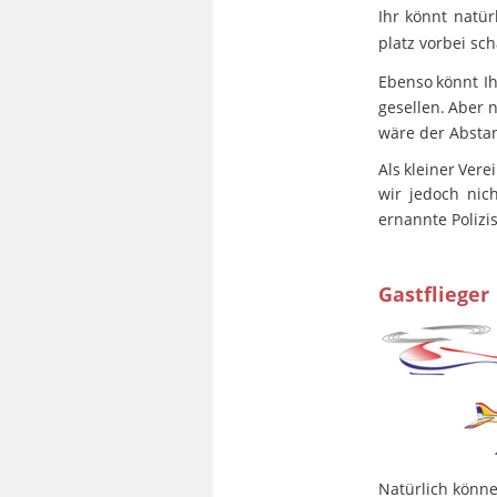
Ihr
könnt
natür
platz vorbei s
Ebenso
könnt
I
gesellen.
Aber
wäre der Abstan
Als
kleiner
Vere
wir
jedoch
nich
ernannte Polizi
Gastflieger
Natürlich könn