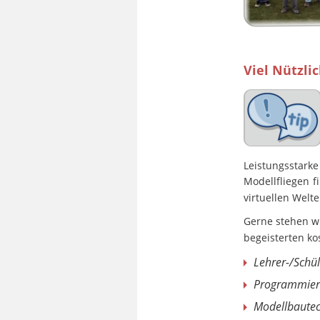
Viel Nützli
Leistungsstarke
Modellfliegen
f
virtuellen Welt
Gerne stehen wi
begeisterten kos
Lehrer-/Schül
Programmier
Modellbautec