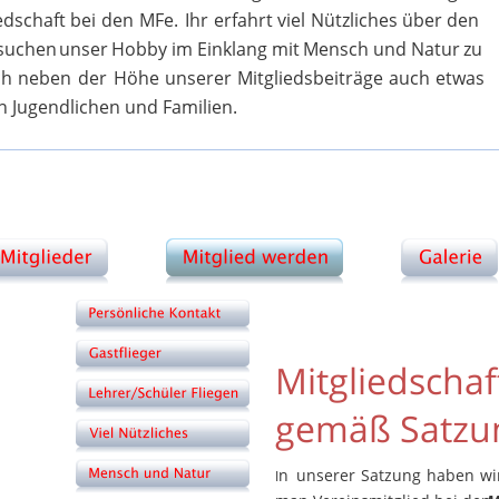
edschaft
bei
den
MFe.
Ihr
erfahrt
viel
Nützliches
über
den 
suchen
unser
Hobby
im
Einklang
mit
Mensch
und
Natur
zu 
ch
neben
der
Höhe
unserer
Mitgliedsbeiträge
auch
etwas 
n Jugendlichen und Familien.
Mitgliedschaf
gemäß Satzu
n
unserer
Satzung
haben
wi
I