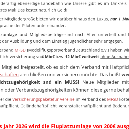
derartig
ebenerdige
Landebahn
wie
Unsere
gibt
es
im
Umkreis
eres Mal! Das kostet natürlich Geld! 
er
Mitgliedergröße
bieten
wir
darüber
hinaus
den
Luxus,
nur
1
Mod
sprache der Piloten untereinander. 
tzumlage-
und
Mitgliedsbeiträge
sind
nach
Alter
unterteilt
und
 der Ausbildung und dem Einstieg Jugendlicher sehr entgegen.
erband
MFSD
(Modellflugsportverband
Deutschland
e.V.)
haben
wi
flichtversicherung von 
4 Mio€
 bzw. 
12 Mio€ weltweit
ohne Ausnah
m
Mitglied
freigestellt,
ob
es
sich
dem
Verband
mit
Haftpfli
schaften
anschließen
und
versichern
möchte.
Das
heißt
we
ichtzugehörigkeit
snd
ein
MUSS!
Neue
Mitglieder
mi
n oder Verbandszugehörigkeiten können diese gerne behal
er
die
Versicherungspakete
für
Vereine
im
Verband
des
MFSD
kost
aftpflicht, Geländehaftpflicht, Veranstalterhaftpflicht und Bodenu
s Jahr 2026 wird die Fluplatzumlage von 200€ ausg