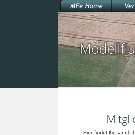
Mitgli
Hier
findet
Ihr
sämtlic