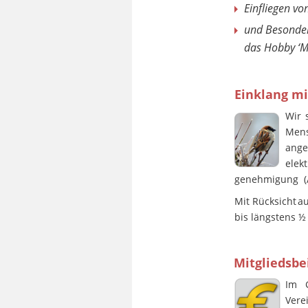
Einfliegen v
und Besonder
das Hobby ‘Mo
Einklang m
Wir
Men
ange
elekt
genehmigung  (A
Mit
Rücksicht
a
bis längstens ½
Mitgliedsbe
Im
Vere