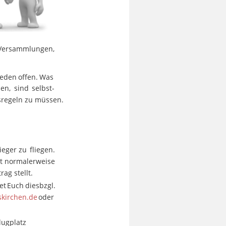
Versammlungen, 
Jeden
offen.
Was 
len,
sind
selbst-
sregeln zu müssen.
ieger
zu
fliegen. 
t
normalerweise 
ag stellt.
et
Euch
diesbzgl. 
kirchen.de
oder 
ugplatz 