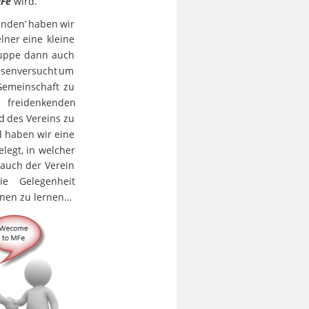
Fe 
wird.
unden’
haben
wir 
elner
eine
kleine 
uppe
dann
auch 
ssen
versucht
um 
Gemeinschaft
zu 
freidenkenden 
d
des
Vereins
zu 
d
haben
wir
eine 
elegt,
in
welcher 
auch
der
Verein 
ie
Gelegenheit 
ennen zu lernen…