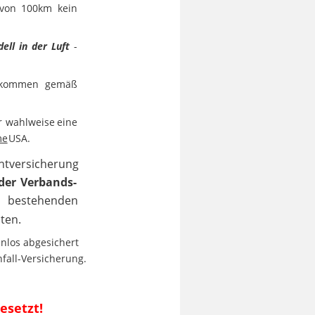
von
100km
kein 
ell
in
der
Luft
- 
kommen
gemäß 
r
wahlweise
eine 
me
 USA. 
chtversicherung 
der
Verbands- 
t
bestehenden 
ten.
enlos
abgesichert 
nfall-Versicherung.
esetzt!