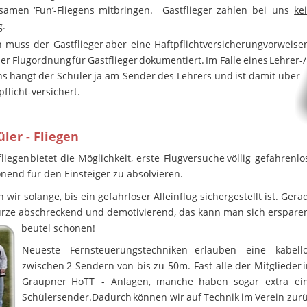
samen
‘Fun’-Fliegens
mitbringen.
Gastflieger
zahlen
bei
uns
ke
g.
n
muss
der
Gastflieger
aber
eine
Haftpflichtversicherung
vorweisen
er
Flugordnung
für
Gastflieger
dokumentiert.
Im
Falle
eines
Lehrer-/
ns
hängt
der
Schüler
ja
am
Sender
des
Lehrers
und
ist
damit
über 
flicht-versichert.
ler - Fliegen
fliegen
bietet
die
Möglichkeit,
erste
Flugversuche
völlig
gefahrenlo
end für den Einsteiger zu absolvieren.
ir solange, bis ein gefahrloser Alleinflug sichergestellt ist. Gera
ürze abschreckend und demotivierend, das kann man sich erspare
beutel schonen!
Neueste
Fernsteuerungstechniken
erlauben
eine
kabell
zwischen
2
Sendern
von
bis
zu
50m.
Fast
alle
der
Mitglieder
Graupner
HoTT
-
Anlagen,
manche
haben
sogar
extra
ei
Schülersender.
Dadurch
können
wir
auf
Technik
im
Verein
zur