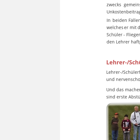
zwecks
gemein
Unkostenbeitra
In
beiden
Fälle
welches
er
mit
d
Schüler
-
Fliege
den Lehrer haftp
Lehrer-/Schü
Lehrer-/Schüler
und nervenschon
Und das machen w
sind erste Abst