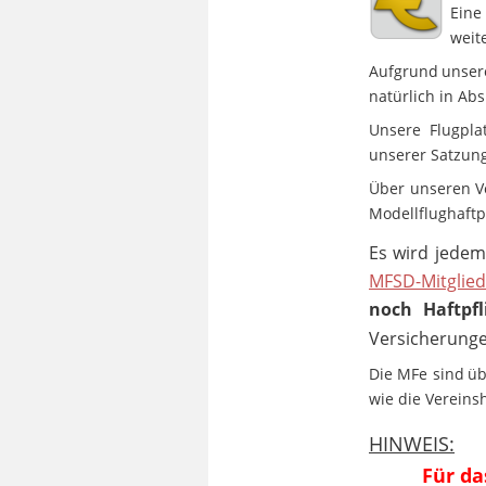
Eine
weit
Aufgrund
unser
natürlich in Ab
Unsere
Flugpla
unserer Satzung
Über
unseren
V
Modellflughaftp
Es
wird
jede
MFSD-Mitglied
noch
Haftpfl
Versicherunge
Die
MFe
sind
üb
wie die Vereinsh
HINWEIS:
Für da