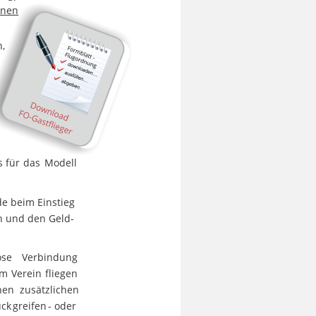
inen
, 
 
s
für
das
Modell 
de beim Einstieg 
n und den Geld-
ose
Verbindung 
im
Verein
fliegen 
nen
zusätzlichen 
ück
greifen
-
oder 