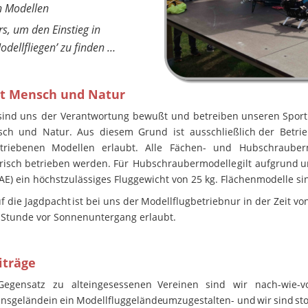
on Modellen
s, um den Einstieg in
dellfliegen’ zu finden …
it Mensch und Natur
sind
uns
der
Verantwortung
bewußt
und
betreiben
unseren
Sport
sch
und
Natur.
Aus
diesem
Grund
ist
ausschließlich
der
Betri
triebenen
Modellen
erlaubt.
Alle
Fächen-
und
Hubschrauber
risch
betrieben
werden.
Für
Hubschraubermodelle
gilt
aufgrund
u
E) ein höchstzulässiges Fluggewicht von 25 kg. Flächenmodelle sind
uf
die
Jagdpacht
ist
bei
uns
der
Modellflugbetrieb
nur
in
der
Zeit
vo
 Stunde vor Sonnenuntergang erlaubt.
iträge
Gegensatz
zu
alteingesessenen
Vereinen
sind
wir
nach-wie-v
insgelände
in
ein
Modellfluggelände
umzugestalten
-
und
wir
sind
sto