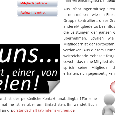
man Vereinsmitglied bei den 
M
Aus
Erfahrungen
mit
sog.
‘Fre
lernen
müssen,
wie
ein
Einz
Gruppe
kontrolliert,
diese
Gr
andere
Mitglieder
zu
beeinflu
die
Leistungen
der
ganzen
übernehmen.
Loyalen
wie
Mitgliedern
ist
der
Fortbestan
verdanken!
Aus
diesem
Grun
weitreichende
Probezeit
festg
sowohl
das
neue
Mitglied
als
sprich
seine
Mitglieder
d
erhalten, sich gegenseitig k
iche Kontakt
und
ist
der
persönliche
Kontakt
unabdingbar!
Für
eine
ufnahme
ist
es
aber
am
Einfachsten,
Ihr
wendet
Euch 
 an die 
vorstandschaft (at) mfemskirchen.de
.