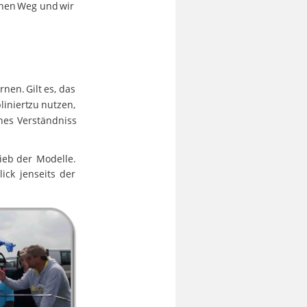
inen
Weg
und
wir 
ernen.
Gilt
es,
das 
liniert
zu
nutzen, 
hes
Verständniss 
ieb
der
Modelle. 
lick
jenseits
der 