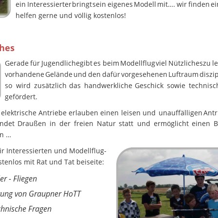
ein
Interessierter
bringt
sein
eigenes
Modell
mit….
wir
finden
e
helfen gerne und völlig kostenlos!
ches
Gerade
für
Jugendliche
gibt
es
beim
Modellflug
viel
Nützliches
zu
l
vorhandene
Gelände
und
den
dafür
vorgesehenen
Luftraum
diszip
so
wird
zusätzlich
das
handwerkliche
Geschick
sowie
technisc
gefördert.
elektrische
Antriebe
erlauben
einen
leisen
und
unauffälligen
Antr
indet
Draußen
in
der
freien
Natur
statt
und
ermöglicht
einen
B
en …
r Interessierten und Modellflug-
tenlos mit Rat und Tat beiseite:
er - Fliegen
ung von Graupner HoTT
hnische Fragen