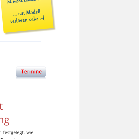
t 
ng
r
festgelegt,
wie 